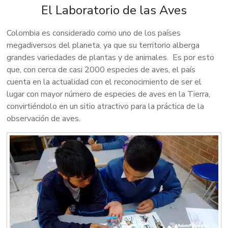
agency
El Laboratorio de las Aves
in
Bogota
Colombia es considerado como uno de los países
offering
megadiversos del planeta, ya que su territorio alberga
birdwatching
grandes variedades de plantas y de animales. Es por esto
tours,
que, con cerca de casi 2000 especies de aves, el país
ecological
cuenta en la actualidad con el reconocimiento de ser el
hikes
lugar con mayor número de especies de aves en la Tierra,
and
convirtiéndolo en un sitio atractivo para la práctica de la
excursions
observación de aves.
across
top
tourist
destinations
in
Colombia.