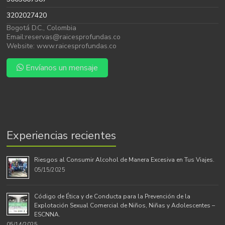
3202027420
Bogotá D.C., Colombia
Email:reservas@raicesprofundas.co
Website: www.raicesprofundas.co
Envíanos un mensaje
Experiencias recientes
Riesgos al Consumir Alcohol de Manera Excesiva en Tus Viajes.
05/15/2025
Código de Ética y de Conducta para la Prevención de la
Explotación Sexual Comercial de Niños, Niñas y Adolescentes –
ESCNNA.
05/14/2025