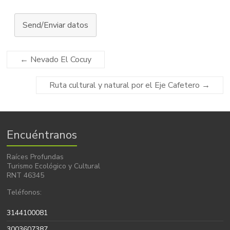
Send/Enviar datos
←
Nevado El Cocuy
Ruta cultural y natural por el Eje Cafetero
→
Encuéntranos
Raíces Profundas
Turismo Ecológico y Cultural
RNT 46345
Teléfonos:
3144100081
3003607387